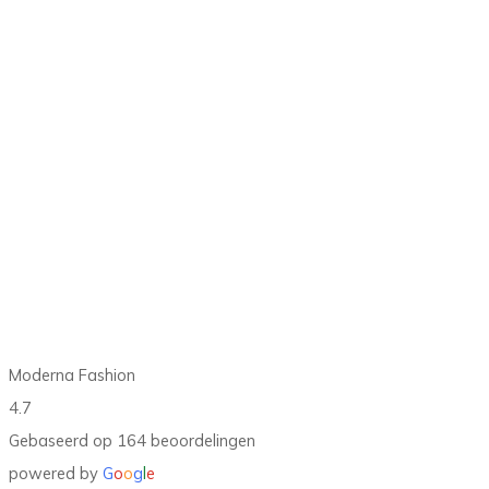
Over ons
Sinds 1958 staat Moderna bekend om haar sublieme
bruidskleding, casual en suitekleding. Als jouw speciaalzaak in
bruidsmode en feestmode bieden wij een ruim aanbod van
topmerken voor elke gelegenheid. We streven ernaar om jouw
charme en figuur prachtig tot hun recht te laten komen, zodat jij
volop kan stralen.
Moderna Fashion
4.7
Gebaseerd op 164 beoordelingen
powered by
G
o
o
g
l
e