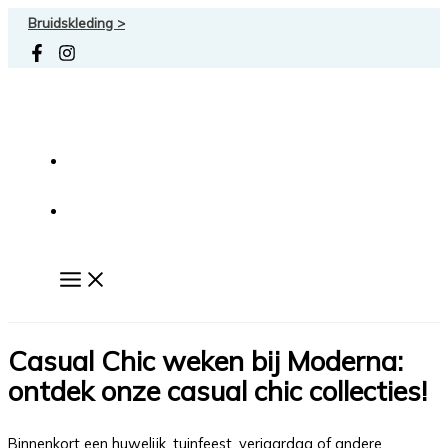
Ga
Bruidskleding >
naar
de
inhoud
Casual Chic weken bij Moderna:
ontdek onze casual chic collecties!
Binnenkort een huwelijk, tuinfeest, verjaardag of andere