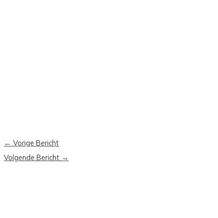
←
Vorige Bericht
Volgende Bericht
→
Moderna
Ninoofsesteenweg 988